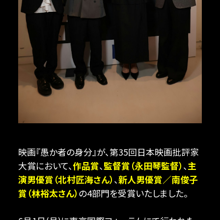
映画『愚か者の身分』が、第35回日本映画批評家
大賞において、
作品賞
、
監督賞（永田琴監督）
、
主
演男優賞（北村匠海さん）
、
新人男優賞／南俊子
賞（林裕太さん）
の4部門を受賞いたしました。